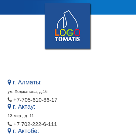
Skip
Центр логопедии и коррекционной
to
педагогики «Логотоматис»
content
г. Алматы:
ул. Ходжанова, д.16
+7-705-610-86-17
г. Актау:
13 мкр., д. 11
+7 702-222-6-111
г. Актобе: