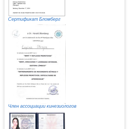
Сертификат Бломберг
Член ассоциации кинезиологов