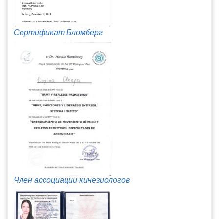
Сертификат Бломберг
Член ассоциации кинезиологов