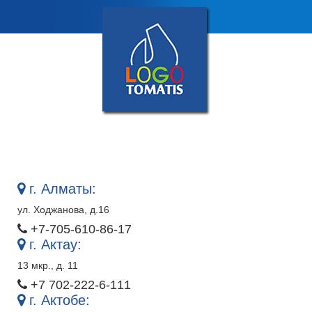
Skip
Центр логопедии и коррекционной
to
педагогики «Логотоматис»
content
г. Алматы:
ул. Ходжанова, д.16
+7-705-610-86-17
г. Актау:
13 мкр., д. 11
+7 702-222-6-111
г. Актобе: